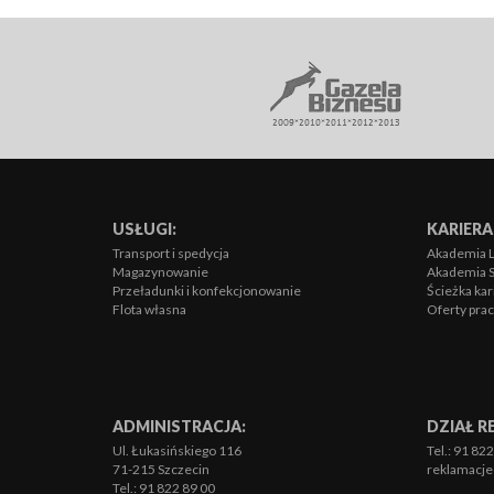
USŁUGI:
KARIERA
Transport i spedycja
Akademia L
Magazynowanie
Akademia 
Przeładunki i konfekcjonowanie
Ścieżka kar
Flota własna
Oferty pra
ADMINISTRACJA:
DZIAŁ R
Ul. Łukasińskiego 116
Tel.: 91 82
71-215 Szczecin
reklamacje@
Tel.: 91 822 89 00