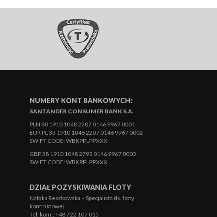
NUMERY KONT BANKOWYCH:
SANTANDER CONSUMER BANK S.A.
PLN 60 1910 1048 2207 0146 9967 0001
EUR PL 33 1910 1048 2207 0146 9967 0002
SWIFT CODE: WBKPPLPPXXX
GBP 38 1910 1048 2793 0146 9967 0003
SWIFT CODE: WBKPPLPPXXX
DZIAŁ POZYSKIWANIA FLOTY
Natalia Reszkowska – Specjalista ds. floty
kontraktowej
Tel. kom.: +48 722 107 015