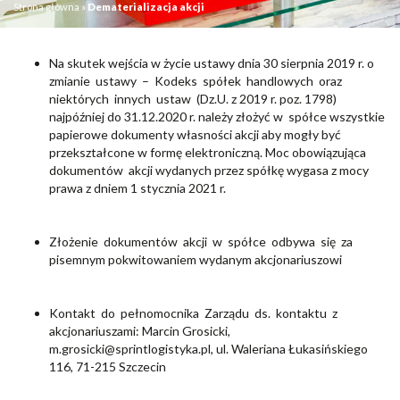
Strona główna
»
Dematerializacja akcji
Na skutek wejścia w życie ustawy dnia 30 sierpnia 2019 r. o
zmianie ustawy – Kodeks spółek handlowych oraz
niektórych innych ustaw (Dz.U. z 2019 r. poz. 1798)
najpóźniej do 31.12.2020 r. należy złożyć w spółce wszystkie
papierowe dokumenty własności akcji aby mogły być
przekształcone w formę elektroniczną. Moc obowiązująca
dokumentów akcji wydanych przez spółkę wygasa z mocy
prawa z dniem 1 stycznia 2021 r.
Złożenie dokumentów akcji w spółce odbywa się za
pisemnym pokwitowaniem wydanym akcjonariuszowi
Kontakt do pełnomocnika Zarządu ds. kontaktu z
akcjonariuszami: Marcin Grosicki,
m.grosicki@sprintlogistyka.pl
, ul. Waleriana Łukasińskiego
116, 71-215 Szczecin