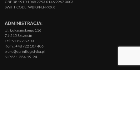
GBP 38 1910 1048 2793 0146 9967 0003
SWIFT CODE: WBKPPLPPXXX
ADMINISTRACJA:
Ul. Łukasińskiego 116
71-215 Szczecin
Tel.: 91 822 89 00
Kom.: +48 722 107 406
biuro@sprintlogistyka.pl
NIP 851-284-19-94
DZIAŁ REKLAMACJI:
Tel.: 91 822 89 36
reklamacje@sprintlogistyka.pl
DZIAŁ HANDLOWY
Tel. kom.: +48 510 287 991
i.grzyb@sprintlogistyka.pl
DZIAŁ POZYSKIWANIA FLOTY
Natalia Reszkowska – Specjalista ds. floty kontraktowej