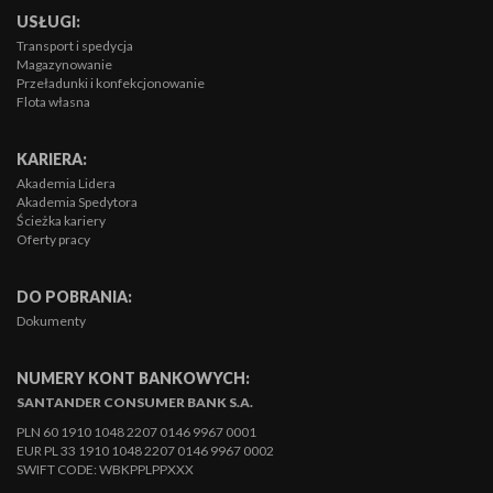
USŁUGI:
Transport i spedycja
Magazynowanie
Przeładunki i konfekcjonowanie
Flota własna
KARIERA:
Akademia Lidera
Akademia Spedytora
Ścieżka kariery
Oferty pracy
DO POBRANIA:
Dokumenty
NUMERY KONT BANKOWYCH:
SANTANDER CONSUMER BANK S.A.
PLN 60 1910 1048 2207 0146 9967 0001
EUR PL 33 1910 1048 2207 0146 9967 0002
SWIFT CODE: WBKPPLPPXXX